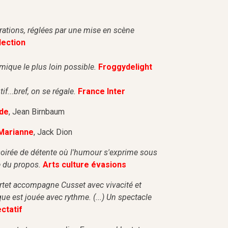
ubrations, réglées par une mise en scène
lection
ique le plus loin possible.
Froggydelight
if...bref, on se régale.
France Inter
de
, Jean Birnbaum
Marianne
, Jack Dion
 soirée de détente où l'humour s'exprime sous
ce du propos.
Arts culture évasions
Lortet accompagne Cusset avec vivacité et
e est jouée avec rythme. (...) Un spectacle
ctatif