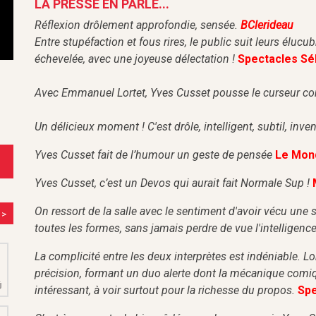
LA PRESSE EN PARLE...
Réflexion drôlement approfondie, sensée.
BClerideau
Entre stupéfaction et fous rires, le public suit leurs éluc
échevelée, avec une joyeuse délectation !
Spectacles Sé
Avec Emmanuel Lortet, Yves Cusset pousse le curseur com
Un délicieux moment ! C'est drôle, intelligent, subtil, invent
Yves Cusset fait de l’humour un geste de pensée
Le Mon
Yves Cusset, c’est un Devos qui aurait fait Normale Sup !
On ressort de la salle avec le sentiment d'avoir vécu une
>
toutes les formes, sans jamais perdre de vue l'intelligen
M
La complicité entre les deux interprètes est indéniable. 
2
précision, formant un duo alerte dont la mécanique comiqu
Û
intéressant, à voir surtout pour la richesse du propos.
Spe
M