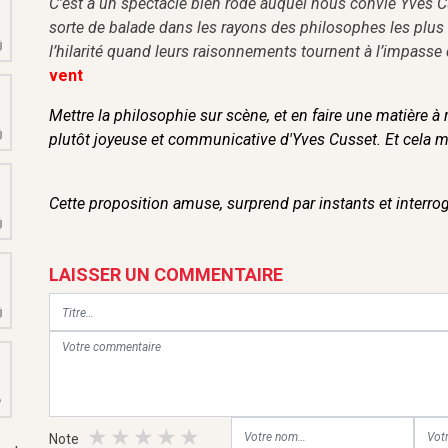
C’est à un spectacle bien rôdé auquel nous convie Yves 
9
sorte de balade dans les rayons des philosophes les plus 
Û
l’hilarité quand leurs raisonnements tournent à l’impass
vent
M
6
Mettre la philosophie sur scène, et en faire une matière à ri
Û
plutôt joyeuse et communicative d'Yves Cusset. Et cela 
M
3
Cette proposition amuse, surprend par instants et interro
Û
M
LAISSER UN COMMENTAIRE
0
Û
M
6
P
Note