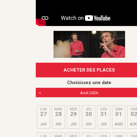
ACHETER DES PLACES
Choisissez une date
<
Août 2026
LUN
MAR
MER
JEU
VEN
SAM
DI
27
28
29
30
31
01
0
JUI
JUI
JUI
JUI
JUI
AOÛ
AO
LUN
MAR
MER
JEU
VEN
SAM
DI