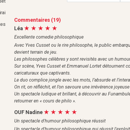
set
rai
Commentaires (19)
tes
Léa
Excellente comedie philosophique
Avec Yves Cusset ou le rire philosophe, le public embarq
devient terrain de jeu.
Les philosophes célèbres y sont revisités avec un humour 
Sur scène, Yves Cusset et Emmanuel Lortet détournent con
caricaturaux que captivants.
Le duo complice jongle avec les mots, l’absurde et l’interact
On rit, on réfléchit, et l’on savoure une irrévérence joye
Un spectacle ludique et brillant, à découvrir au Funambu
retourner en « cours de philo ».
OUF Nadine
Un spectacle d'humour philosophique réussit
Un spectacle d'humour philosophique qui réussit l'exploit de