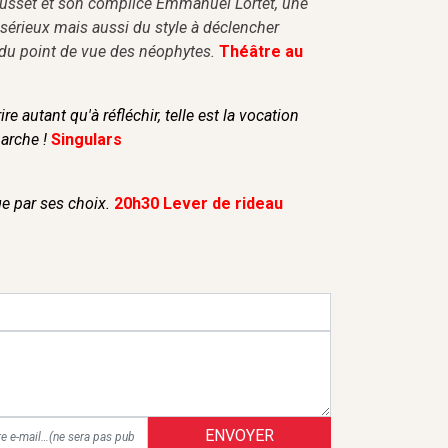
Cusset et son complice Emmanuel Lortet, une
sérieux mais aussi du style à déclencher
e du point de vue des néophytes.
Théâtre au
re autant qu'à réfléchir, telle est la vocation
marche !
Singulars
ge par ses choix.
20h30 Lever de rideau
ENVOYER