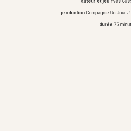
auteur et jeu
Yves Cus
production
Compagnie Un Jour J’i
durée
75 minu