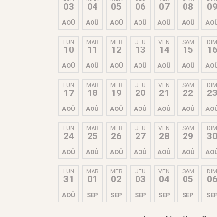
03
04
05
06
07
08
0
AOÛ
AOÛ
AOÛ
AOÛ
AOÛ
AOÛ
AO
LUN
MAR
MER
JEU
VEN
SAM
DI
10
11
12
13
14
15
1
AOÛ
AOÛ
AOÛ
AOÛ
AOÛ
AOÛ
AO
LUN
MAR
MER
JEU
VEN
SAM
DI
17
18
19
20
21
22
2
AOÛ
AOÛ
AOÛ
AOÛ
AOÛ
AOÛ
AO
LUN
MAR
MER
JEU
VEN
SAM
DI
24
25
26
27
28
29
3
AOÛ
AOÛ
AOÛ
AOÛ
AOÛ
AOÛ
AO
LUN
MAR
MER
JEU
VEN
SAM
DI
31
01
02
03
04
05
0
AOÛ
SEP
SEP
SEP
SEP
SEP
SE