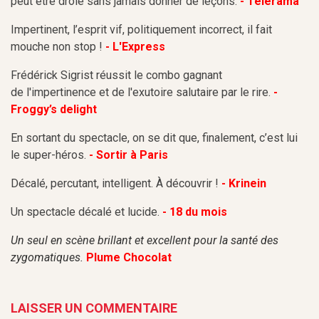
peut être drôle sans jamais donner de leçons.
- Télérama
Impertinent, l’esprit vif, politiquement incorrect,
il fait
mouche non stop !
- L'Express
Frédérick Sigrist réussit le combo gagnant
de
l'impertinence et de l'exutoire salutaire par le rire.
-
Froggy’s delight
En sortant du spectacle, on se dit que, finalement, c’est lui
le super-héros.
- Sortir à Paris
Décalé, percutant, intelligent. À découvrir !
- Krinein
Un spectacle décalé et lucide.
- 18 du mois
Un seul en scène brillant et excellent pour la santé des
zygomatiques.
Plume Chocolat
LAISSER UN COMMENTAIRE