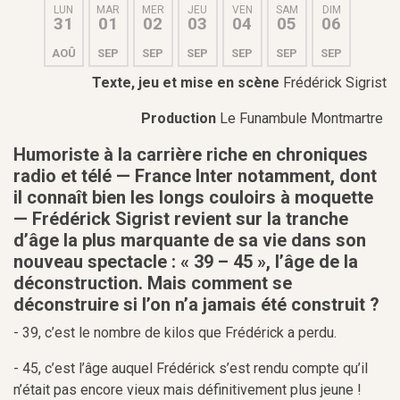
LUN
MAR
MER
JEU
VEN
SAM
DIM
31
01
02
03
04
05
06
AOÛ
SEP
SEP
SEP
SEP
SEP
SEP
Texte, jeu et mise en scène
Frédérick Sigrist
Production
Le Funambule Montmartre
Humoriste à la carrière riche en chroniques
radio et télé — France Inter notamment, dont
il connaît bien les longs couloirs à moquette
— Frédérick Sigrist revient sur la tranche
d’âge la plus marquante de sa vie dans son
nouveau spectacle : « 39 – 45 », l’âge de la
déconstruction. Mais comment se
déconstruire si l’on n’a jamais été construit ?
- 39, c’est le nombre de kilos que Frédérick a perdu.
- 45, c’est l’âge auquel Frédérick s’est rendu compte qu’il
n’était pas encore vieux mais définitivement plus jeune !