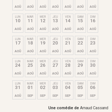
AOÛ
AOÛ
AOÛ
AOÛ
AOÛ
AOÛ
AOÛ
LUN
MAR
MER
JEU
VEN
SAM
DIM
10
11
12
13
14
15
16
AOÛ
AOÛ
AOÛ
AOÛ
AOÛ
AOÛ
AOÛ
LUN
MAR
MER
JEU
VEN
SAM
DIM
17
18
19
20
21
22
23
AOÛ
AOÛ
AOÛ
AOÛ
AOÛ
AOÛ
AOÛ
LUN
MAR
MER
JEU
VEN
SAM
DIM
24
25
26
27
28
29
30
AOÛ
AOÛ
AOÛ
AOÛ
AOÛ
AOÛ
AOÛ
LUN
MAR
MER
JEU
VEN
SAM
DIM
31
01
02
03
04
05
06
AOÛ
SEP
SEP
SEP
SEP
SEP
SEP
Une comédie de
Arnaud Cassand