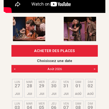
ACHETER DES PLACES
Choisissez une date
<
Août 2026
>
LUN
MAR
MER
JEU
VEN
SAM
DIM
27
28
29
30
31
01
02
JUI
JUI
JUI
JUI
JUI
AOÛ
AOÛ
LUN
MAR
MER
JEU
VEN
SAM
DIM
03
04
05
06
07
08
09