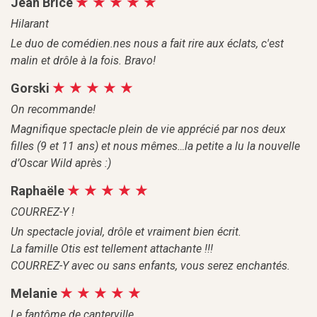
Jean Brice
Hilarant
Le duo de comédien.nes nous a fait rire aux éclats, c'est
malin et drôle à la fois. Bravo!
Gorski
On recommande!
Magnifique spectacle plein de vie apprécié par nos deux
filles (9 et 11 ans) et nous mêmes…la petite a lu la nouvelle
d’Oscar Wild après :)
Raphaële
COURREZ-Y !
Un spectacle jovial, drôle et vraiment bien écrit.
La famille Otis est tellement attachante !!!
COURREZ-Y avec ou sans enfants, vous serez enchantés.
Melanie
Le fantôme de canterville