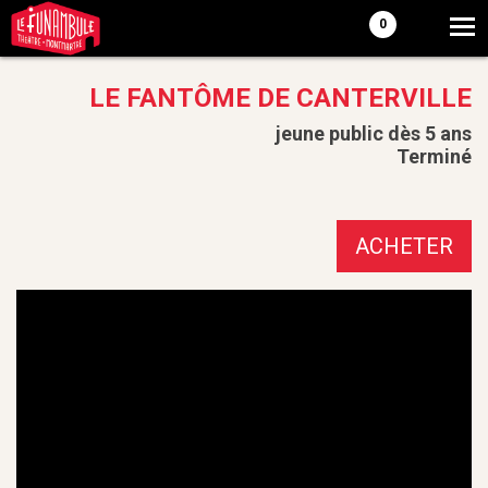
0
LE FANTÔME DE CANTERVILLE
jeune public dès 5 ans
Terminé
ACHETER