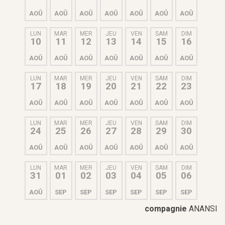
AOÛ
AOÛ
AOÛ
AOÛ
AOÛ
AOÛ
AOÛ
LUN
MAR
MER
JEU
VEN
SAM
DIM
10
11
12
13
14
15
16
AOÛ
AOÛ
AOÛ
AOÛ
AOÛ
AOÛ
AOÛ
LUN
MAR
MER
JEU
VEN
SAM
DIM
17
18
19
20
21
22
23
AOÛ
AOÛ
AOÛ
AOÛ
AOÛ
AOÛ
AOÛ
LUN
MAR
MER
JEU
VEN
SAM
DIM
24
25
26
27
28
29
30
AOÛ
AOÛ
AOÛ
AOÛ
AOÛ
AOÛ
AOÛ
LUN
MAR
MER
JEU
VEN
SAM
DIM
31
01
02
03
04
05
06
AOÛ
SEP
SEP
SEP
SEP
SEP
SEP
compagnie
ANANSI