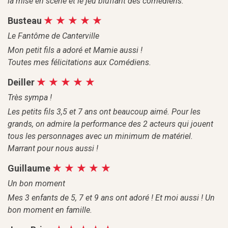
la mise en scène et le jeu bluffant des comédiens.
Busteau
Le Fantôme de Canterville
Mon petit fils a adoré et Mamie aussi !
Toutes mes félicitations aux Comédiens.
Deiller
Très sympa !
Les petits fils 3,5 et 7 ans ont beaucoup aimé. Pour les
grands, on admire la performance des 2 acteurs qui jouent
tous les personnages avec un minimum de matériel.
Marrant pour nous aussi !
Guillaume
Un bon moment
Mes 3 enfants de 5, 7 et 9 ans ont adoré ! Et moi aussi ! Un
bon moment en famille.