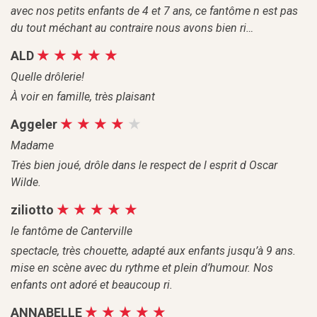
avec nos petits enfants de 4 et 7 ans, ce fantôme n est pas
du tout méchant au contraire nous avons bien ri…
ALD
Quelle drôlerie!
À voir en famille, très plaisant
Aggeler
Madame
Trės bien joué, drôle dans le respect de l esprit d Oscar
Wilde.
ziliotto
le fantôme de Canterville
spectacle, très chouette, adapté aux enfants jusqu’à 9 ans.
mise en scène avec du rythme et plein d’humour. Nos
enfants ont adoré et beaucoup ri.
ANNABELLE