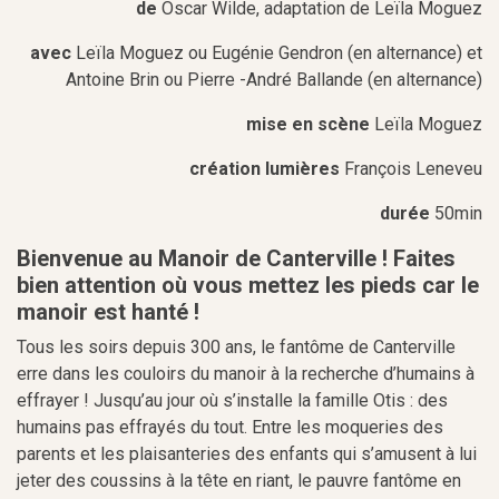
de
Oscar Wilde, adaptation de Leïla Moguez
avec
Leïla Moguez ou Eugénie Gendron (en alternance) et
Antoine Brin ou Pierre -André Ballande (en alternance)
mise en scène
Leïla Moguez
création lumières
François Leneveu
durée
50min
Bienvenue au Manoir de Canterville ! Faites
bien attention où vous mettez les pieds car le
manoir est hanté !
Tous les soirs depuis 300 ans, le fantôme de Canterville
erre dans les couloirs du manoir à la recherche d’humains à
effrayer ! Jusqu’au jour où s’installe la famille Otis : des
humains pas effrayés du tout. Entre les moqueries des
parents et les plaisanteries des enfants qui s’amusent à lui
jeter des coussins à la tête en riant, le pauvre fantôme en