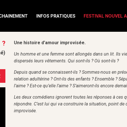
CHAINEMENT
INFOS PRATIQUES
FESTIVAL NOUVEL 
 ?
Une histoire d’amour improvisée.
né)
Un homme et une femme sont allongés dans un lit. Ils vien
dispersés leurs vêtements. Qui sont-ils ? Où sont-ils ?
Depuis quand se connaissent-ils ? Sommes-nous en présenc
R
relation adultérine ? Ont-ils des enfants ? Ensemble ? Sép
l’aime ? Est-ce qu’elle l’aime ? S’aimeront-ils encore dema
Les deux comédiens ignorent toutes les réponses à ces qu
répondre. C’est lui qui va construire la situation, point d
improvisée.