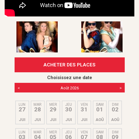
ACHETER DES PLACES
Choisissez une date
<
Août 2026
>
LUN
MAR
MER
JEU
VEN
SAM
DIM
27
28
29
30
31
01
02
JUI
JUI
JUI
JUI
JUI
AOÛ
AOÛ
LUN
MAR
MER
JEU
VEN
SAM
DIM
03
04
05
06
07
08
09