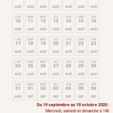
AOÛ
AOÛ
AOÛ
AOÛ
AOÛ
AOÛ
AOÛ
LUN
MAR
MER
JEU
VEN
SAM
DIM
10
11
12
13
14
15
16
AOÛ
AOÛ
AOÛ
AOÛ
AOÛ
AOÛ
AOÛ
LUN
MAR
MER
JEU
VEN
SAM
DIM
17
18
19
20
21
22
23
AOÛ
AOÛ
AOÛ
AOÛ
AOÛ
AOÛ
AOÛ
LUN
MAR
MER
JEU
VEN
SAM
DIM
24
25
26
27
28
29
30
AOÛ
AOÛ
AOÛ
AOÛ
AOÛ
AOÛ
AOÛ
LUN
MAR
MER
JEU
VEN
SAM
DIM
31
01
02
03
04
05
06
AOÛ
SEP
SEP
SEP
SEP
SEP
SEP
Du 19 septembre au 18 octobre 2020 :
Mercredi, samedi et dimanche à 14h