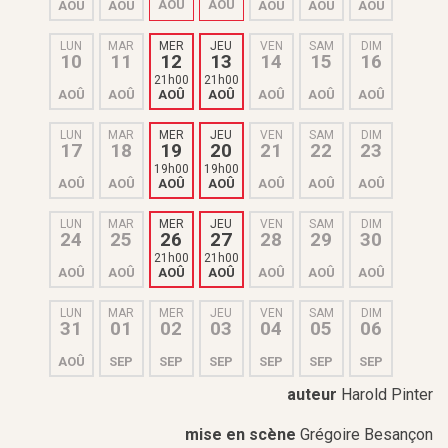
AOÛ
AOÛ
AOÛ
AOÛ
AOÛ
AOÛ
AOÛ
LUN
MAR
MER
JEU
VEN
SAM
DIM
10
11
12
13
14
15
16
21h00
21h00
AOÛ
AOÛ
AOÛ
AOÛ
AOÛ
AOÛ
AOÛ
LUN
MAR
MER
JEU
VEN
SAM
DIM
17
18
19
20
21
22
23
19h00
19h00
AOÛ
AOÛ
AOÛ
AOÛ
AOÛ
AOÛ
AOÛ
LUN
MAR
MER
JEU
VEN
SAM
DIM
24
25
26
27
28
29
30
21h00
21h00
AOÛ
AOÛ
AOÛ
AOÛ
AOÛ
AOÛ
AOÛ
LUN
MAR
MER
JEU
VEN
SAM
DIM
31
01
02
03
04
05
06
AOÛ
SEP
SEP
SEP
SEP
SEP
SEP
auteur
Harold Pinter
mise en scène
Grégoire Besançon