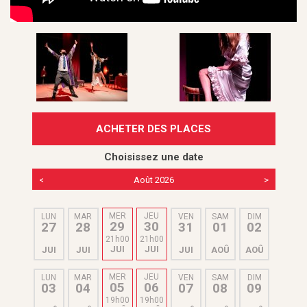
ACHETER DES PLACES
Choisissez une date
<
Août 2026
>
MER
JEU
LUN
MAR
VEN
SAM
DIM
29
30
27
28
31
01
02
21h00
21h00
JUI
JUI
JUI
JUI
JUI
AOÛ
AOÛ
MER
JEU
LUN
MAR
VEN
SAM
DIM
05
06
03
04
07
08
09
19h00
19h00