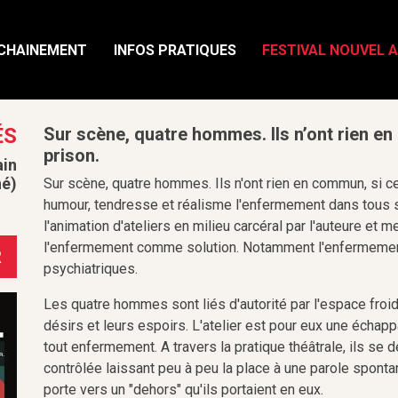
CHAINEMENT
INFOS PRATIQUES
FESTIVAL NOUVEL 
ÉS
Sur scène, quatre hommes. Ils n’ont rien en
prison.
ain
né)
Sur scène, quatre hommes. Ils n'ont rien en commun, si ce
humour, tendresse et réalisme l'enfermement dans tous ses
l'animation d'ateliers en milieu carcéral par l'auteure et 
l'enfermement comme solution. Notamment l'enfermement
R
psychiatriques.
Les quatre hommes sont liés d'autorité par l'espace froid 
désirs et leurs espoirs. L'atelier est pour eux une échappa
tout enfermement. A travers la pratique théâtrale, ils se 
contrôlée laissant peu à peu la place à une parole spontan
porte vers un "dehors" qu'ils portaient en eux.