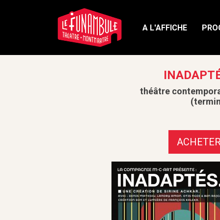
A L'AFFICHE
PRO
INADAPT
théâtre contempor
(termi
ACHETE