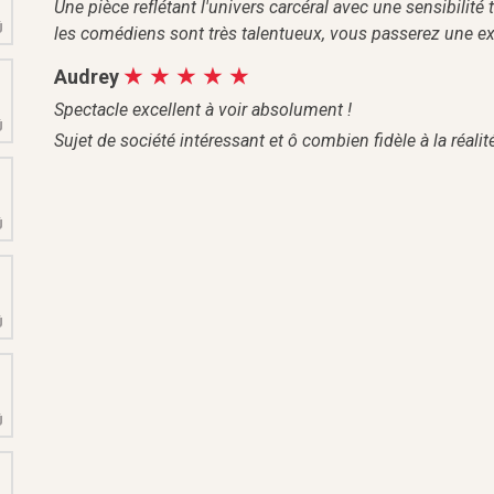
Une pièce reflétant l'univers carcéral avec une sensibilit
Û
les comédiens sont très talentueux, vous passerez une exc
M
Audrey
9
Spectacle excellent à voir absolument !
Û
Sujet de société intéressant et ô combien fidèle à la réali
M
6
Û
M
3
Û
M
0
Û
M
6