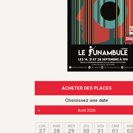
ACHETER DES PLACES
Choisissez une date
<
Août 2026
LUN
MAR
MER
JEU
VEN
SAM
DI
27
28
29
30
31
01
0