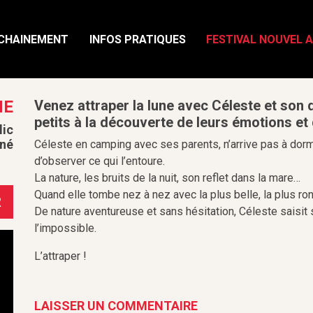
CHAINEMENT
INFOS PRATIQUES
FESTIVAL NOUVEL 
NE
Venez attraper la lune avec Céleste et son 
petits à la découverte de leurs émotions et d
lic
né
Céleste en camping avec ses parents, n’arrive pas à dormir
d’observer ce qui l’entoure.
La nature, les bruits de la nuit, son reflet dans la mare…
Quand elle tombe nez à nez avec la plus belle, la plus ro
R
De nature aventureuse et sans hésitation, Céleste saisit
l’impossible.
L’attraper !
LAISSER UN COMMENTAIRE