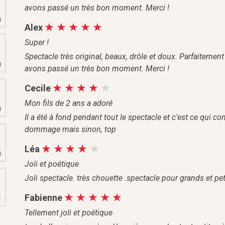
9
avons passé un très bon moment. Merci !
Û
Alex
M
Super !
6
Spectacle très original, beaux, drôle et doux. Parfaitemen
Û
avons passé un très bon moment. Merci !
M
Cecile
3
Mon fils de 2 ans a adoré
Û
Il a été à fond pendant tout le spectacle et c'est ce qui c
dommage mais sinon, top
M
0
Léa
Û
Joli et poétique
M
Joli spectacle. très chouette .spectacle pour grands et pet
6
Fabienne
P
Tellement joli et poétique