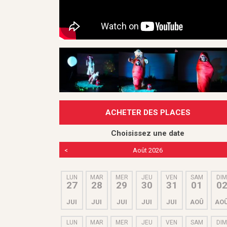
ACHETER DES PLACES
Choisissez une date
<
Août 2026
LUN
MAR
MER
JEU
VEN
SAM
DI
27
28
29
30
31
01
0
JUI
JUI
JUI
JUI
JUI
AOÛ
AO
LUN
MAR
MER
JEU
VEN
SAM
DI