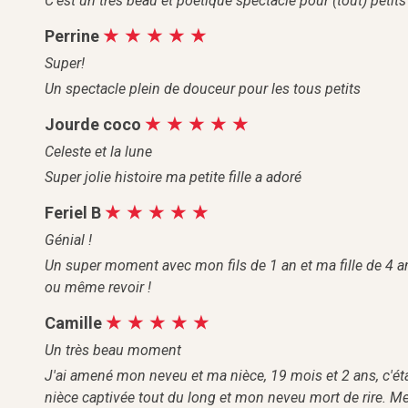
C'est un très beau et poétique spectacle pour (tout) petits 
Perrine
Super!
Un spectacle plein de douceur pour les tous petits
Jourde coco
Celeste et la lune
Super jolie histoire ma petite fille a adoré
Feriel B
Génial !
Un super moment avec mon fils de 1 an et ma fille de 4 an
ou même revoir !
Camille
Un très beau moment
J'ai amené mon neveu et ma nièce, 19 mois et 2 ans, c'étai
nièce captivée tout du long et mon neveu mort de rire. 