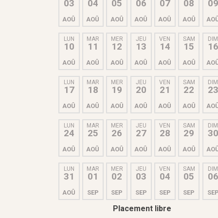
03
04
05
06
07
08
0
AOÛ
AOÛ
AOÛ
AOÛ
AOÛ
AOÛ
AO
LUN
MAR
MER
JEU
VEN
SAM
DI
10
11
12
13
14
15
1
AOÛ
AOÛ
AOÛ
AOÛ
AOÛ
AOÛ
AO
LUN
MAR
MER
JEU
VEN
SAM
DI
17
18
19
20
21
22
2
AOÛ
AOÛ
AOÛ
AOÛ
AOÛ
AOÛ
AO
LUN
MAR
MER
JEU
VEN
SAM
DI
24
25
26
27
28
29
3
AOÛ
AOÛ
AOÛ
AOÛ
AOÛ
AOÛ
AO
LUN
MAR
MER
JEU
VEN
SAM
DI
31
01
02
03
04
05
0
AOÛ
SEP
SEP
SEP
SEP
SEP
SE
Placement libre