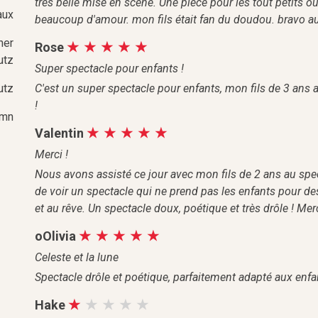
tres belle mise en scène. Une pièce pour les tout petits 
aux
beaucoup d'amour. mon fils était fan du doudou. bravo a
her
Rose
utz
Super spectacle pour enfants !
utz
C'est un super spectacle pour enfants, mon fils de 3 ans a 
!
 mn
Valentin
Merci !
Nous avons assisté ce jour avec mon fils de 2 ans au spect
de voir un spectacle qui ne prend pas les enfants pour des i
et au rêve. Un spectacle doux, poétique et très drôle ! M
oOlivia
Celeste et la lune
Spectacle drôle et poétique, parfaitement adapté aux enfant
Hake