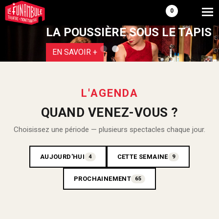
0
LA POUSSIÈRE SOUS LE TAPIS
.
EN SAVOIR +
L'AGENDA
QUAND VENEZ-VOUS ?
Choisissez une période — plusieurs spectacles chaque jour.
AUJOURD'HUI
CETTE SEMAINE
4
9
PROCHAINEMENT
65